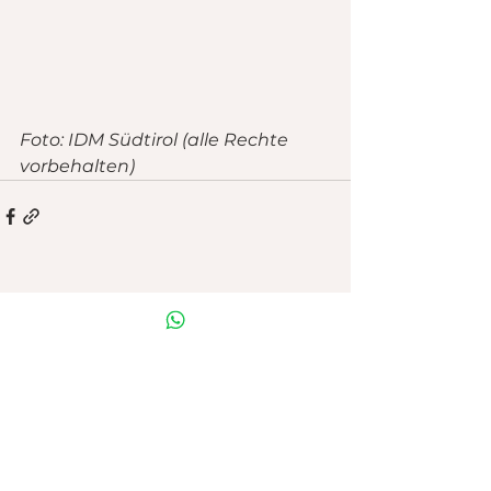
Foto: IDM Südtirol (alle Rechte 
vorbehalten)
URSULA LÜFTER
Bruneck, Südtirol (I)
ursula.luefter@rolmail.net
+39 348 824 3906