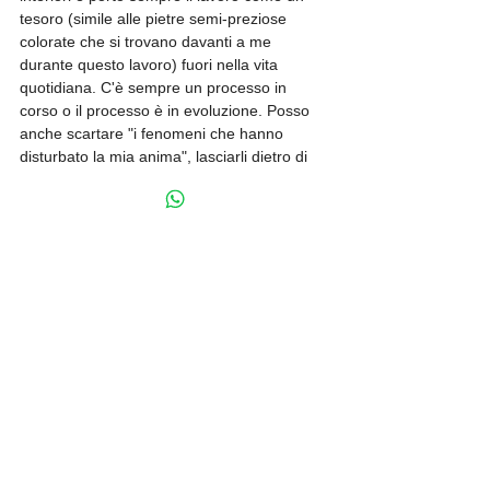
tesoro (simile alle pietre semi-preziose 
colorate che si trovano davanti a me 
durante questo lavoro) fuori nella vita 
quotidiana. C'è sempre un processo in 
corso o il processo è in evoluzione. Posso 
anche scartare "i fenomeni che hanno 
disturbato la mia anima", lasciarli dietro di 
me, in modo da avere di nuovo la vista 
libera per qualcosa di nuovo".
Lingua italiana