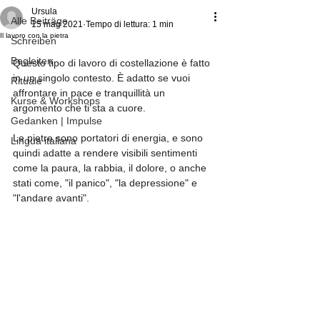
Ursula
Alle Beiträge
15 mag 2021
Tempo di lettura: 1 min
Il lavoro con la pietra
Schreiben
Begleiten
Questo tipo di lavoro di costellazione è fatto 
in un singolo contesto. È adatto se vuoi 
Rituale
affrontare in pace e tranquillità un 
Kurse & Workshops
argomento che ti sta a cuore. 
Gedanken | Impulse
Le pietre sono portatori di energia, e sono 
Lingua italiana
quindi adatte a rendere visibili sentimenti 
come la paura, la rabbia, il dolore, o anche 
stati come, "il panico", "la depressione" e 
"l'andare avanti".